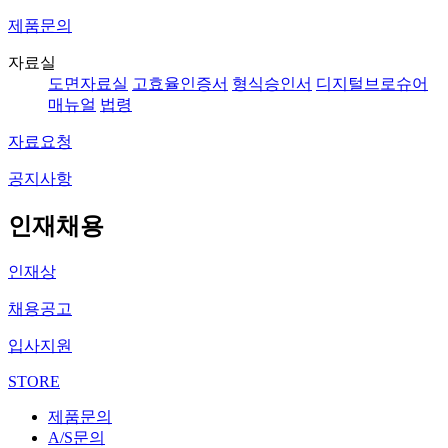
제품문의
자료실
도면자료실
고효율인증서
형식승인서
디지털브로슈어
매뉴얼
법령
자료요청
공지사항
인재채용
인재상
채용공고
입사지원
STORE
제품문의
A/S문의