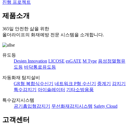
진행 프로젝트
제품소개
365일 안전한 삶을 위한
올더라이프의 화재예방 전문 시스템을 소개합니다.
유도등
Design Innovation
LICOSE
esGATE
M Type
음성점멸형유
도등
바닥통로유도등
자동화재 탐지설비
GR형 복합식수신기
네트워크 P형 수신기
중계기
감지기
특수감지기
아이솔레이터
기타소방용품
특수감지시스템
공기흡입형감지기
무선화재감지시스템
Safety Cloud
고객센터