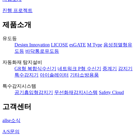
진행 프로젝트
제품소개
유도등
Design Innovation
LICOSE
esGATE
M Type
음성점멸형유
도등
바닥통로유도등
자동화재 탐지설비
GR형 복합식수신기
네트워크 P형 수신기
중계기
감지기
특수감지기
아이솔레이터
기타소방용품
특수감지시스템
공기흡입형감지기
무선화재감지시스템
Safety Cloud
고객센터
allse소식
A/S문의