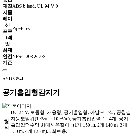
재질
ABS b lend, UL 94-V 0
시뮬
레이
션
PipeFlow
프로
그래
밍
화재
안전
NFSC 203 제7조
기준
ASD535-4
공기흡입형감지기
DC 24 V, 보통형, 재용형, 공기흡입형, 아날로그식, 공칭감
지농도범위(1 %/m ~ 10 %/m), 공기흡입입력수 : 4개, 공기
형
흡입입력수당 최대사용길이 : (1개 150 m, 2개 140 m, 3개
식
130 m, 4개 125 m), 2회로용,