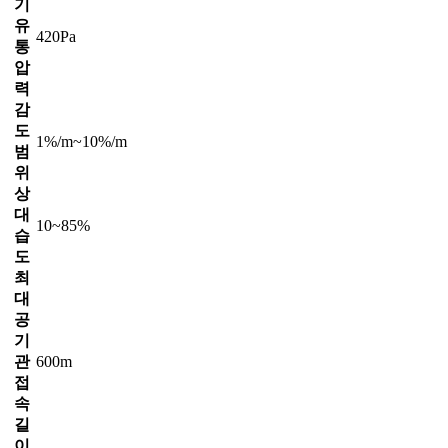
기
유
420Pa
통
압
력
감
도
1%/m~10%/m
범
위
상
대
10~85%
습
도
최
대
공
기
관
600m
접
속
길
이