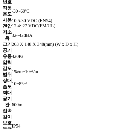
번호
작동
-30~60ºC
온도
사용
10.5-30 VDC (EN54)
12.4~27 VDC(FM/UL)
전압
저소
32~42dBA
음
크기
263 X 148 X 348(mm) (W x D x H)
공기
유통
420Pa
압력
감도
1%/m~10%/m
범위
상대
10~85%
습도
최대
공기
관
600m
접속
길이
보호
IP54
등급