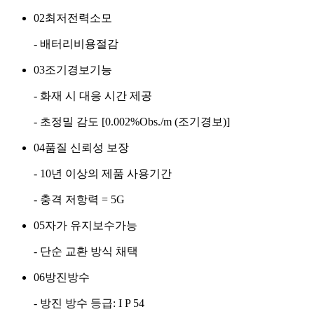
02
최저전력소모
- 배터리비용절감
03
조기경보기능
- 화재 시 대응 시간 제공
- 초정밀 감도 [0.002%Obs./m (조기경보)]
04
품질 신뢰성 보장
- 10년 이상의 제품 사용기간
- 충격 저항력 = 5G
05
자가 유지보수가능
- 단순 교환 방식 채택
06
방진방수
- 방진 방수 등급: I P 54