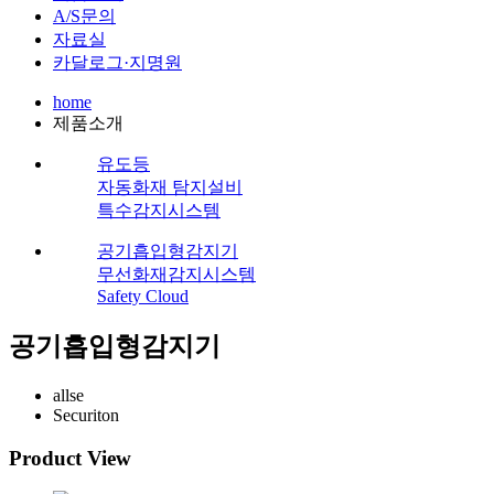
A/S문의
자료실
카달로그·지명원
home
제품소개
유도등
자동화재 탐지설비
특수감지시스템
공기흡입형감지기
무선화재감지시스템
Safety Cloud
공기흡입형감지기
allse
Securiton
Product View