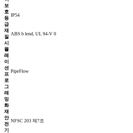
보
호
IP54
등
급
재
ABS b lend, UL 94-V 0
질
시
뮬
레
이
션
PipeFlow
프
로
그
래
밍
화
재
안
NFSC 203 제7조
전
기