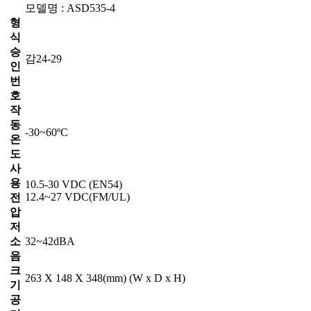
모델명 : ASD535-4
형
식
승
감24-29
인
번
호
작
동
-30~60ºC
온
도
사
용
10.5-30 VDC (EN54)
12.4~27 VDC(FM/UL)
전
압
저
소
32~42dBA
음
크
263 X 148 X 348(mm) (W x D x H)
기
공