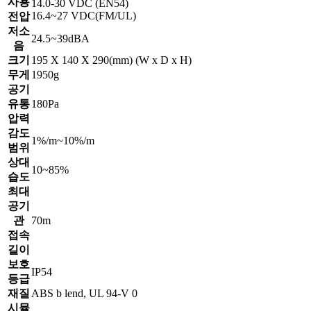
사용
14.0-30 VDC (EN54)
16.4~27 VDC(FM/UL)
전압
저소
24.5~39dBA
음
크기
195 X 140 X 290(mm) (W x D x H)
무게
1950g
공기
유통
180Pa
압력
감도
1%/m~10%/m
범위
상대
10~85%
습도
최대
공기
관
70m
접속
길이
보호
IP54
등급
재질
ABS b lend, UL 94-V 0
시뮬