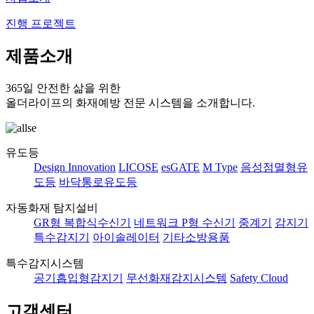
진행 프로젝트
제품소개
365일 안전한 삶을 위한
올더라이프의 화재예방 전문 시스템을 소개합니다.
유도등
Design Innovation
LICOSE
esGATE
M Type
음성점멸형유
도등
바닥통로유도등
자동화재 탐지설비
GR형 복합식수신기
네트워크 P형 수신기
중계기
감지기
특수감지기
아이솔레이터
기타소방용품
특수감지시스템
공기흡입형감지기
무선화재감지시스템
Safety Cloud
고객센터