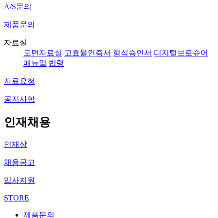
A/S문의
제품문의
자료실
도면자료실
고효율인증서
형식승인서
디지털브로슈어
매뉴얼
법령
자료요청
공지사항
인재채용
인재상
채용공고
입사지원
STORE
제품문의