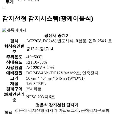
무게
감지선형 감지시스템(광케이블식)
광센서 중계기
형식
AC220V, DC24V, 반도체식, R형용, 입력 254회로
형식승인번
중17-2, 중17-14
호
주위온도
-10~50℃
상대습도
RH 10~85%
사용전압
AC 220V ± 20%
예비전원
DC 24V/4Ah (DC12V/4Ah*2조) 연축전지
크기
567㎜ * 464 ㎜ * 646 ㎜ (W*D*H)
재질
1.6t STEEL
경계구역
254 회로
화재안전기
NFSC 203 제6조
준
정온식 감지선형 감지기
정온식 감지선형 감지기 아날로그식, 공칭감지온도범
형식