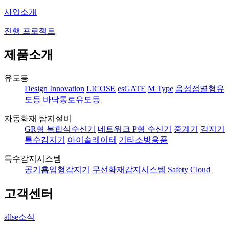
사업소개
진행 프로젝트
제품소개
유도등
Design Innovation
LICOSE
esGATE
M Type
음성점멸형유
도등
바닥통로유도등
자동화재 탐지설비
GR형 복합식수신기
네트워크 P형 수신기
중계기
감지기
특수감지기
아이솔레이터
기타소방용품
특수감지시스템
공기흡입형감지기
무선화재감지시스템
Safety Cloud
고객센터
allse소식