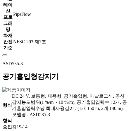
레이
션
PipeFlow
프로
그래
밍
화재
안전
NFSC 203 제7조
기준
ASD535-3
공기흡입형감지기
DC 24 V, 보통형, 재용형, 공기흡입형, 아날로그식, 공칭
감지농도범위(1 %/m ~ 10 %/m), 공기흡입입력수 : 2개, 공
형식
기흡입입력수당 최대사용길이 : (1개 150 m, 2개 140 m),
모델명 : ASD535-3
형식
승인
감19-14