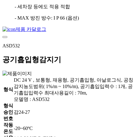
- 세차장 등에도 적용 적합
- MAX 방진 방수: I P 66 (옵션)
제품 카달로그
ASD532
공기흡입형감지기
DC 24 V , 보통형, 재용형, 공기흡입형, 아날로그식, 공칭
감지농도범위( 1%/m ~ 10%/m), 공기흡입입력수 : 1개, 공
형식
기흡입입력수 최대사용길이 : 70m,
모델명 : ASD532
형식
승인
감24-27
번호
작동
-20~60ºC
온도