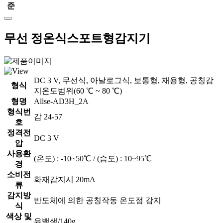
준
무선 정온식스포트형감지기
DC 3 V, 무선식, 아날로그식, 보통형, 재용형, 공칭감
형식
지온도범위(60 ℃ ~ 80 ℃)
형명
Allse-AD3H_2A
형식번
감 24-57
호
정격전
DC 3 V
압
사용환
(온도) : -10~50℃ / (습도) : 10~95℃
경
소비전
화재감지시 20mA
류
감지방
반도체에 의한 공칭작동 온도점 감지
식
색상 및
유백색/140g